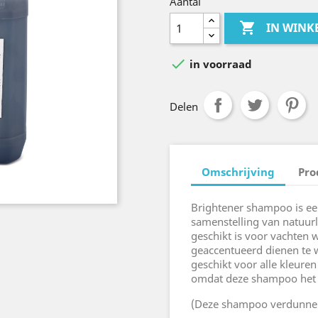
Aantal

IN WIN

in voorraad
Delen
Omschrijving
Pro
Brightener shampoo is ee
samenstelling van natuurli
geschikt is voor vachten 
geaccentueerd dienen te
geschikt voor alle kleure
omdat deze shampoo het p
(Deze shampoo verdunnen