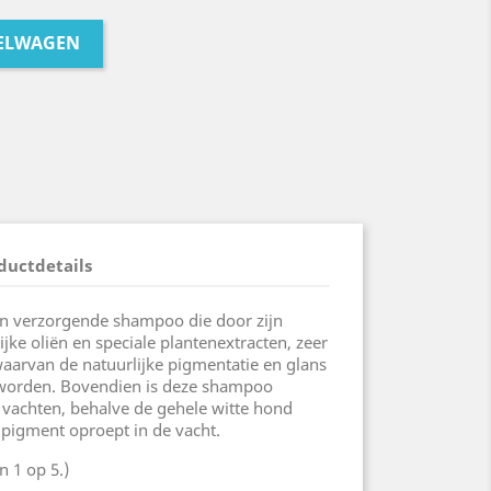
KELWAGEN
ductdetails
n verzorgende shampoo die door zijn
jke oliën en speciale plantenextracten, zeer
waarvan de natuurlijke pigmentatie en glans
 worden. Bovendien is deze shampoo
n vachten, behalve de gehele witte hond
igment oproept in de vacht.
 1 op 5.)