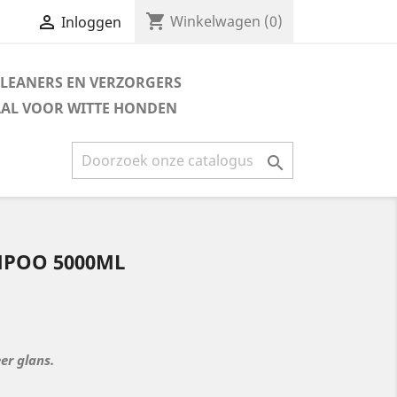
shopping_cart

Winkelwagen
(0)
Inloggen
LEANERS EN VERZORGERS
AAL VOOR WITTE HONDEN

MPOO 5000ML
er glans.