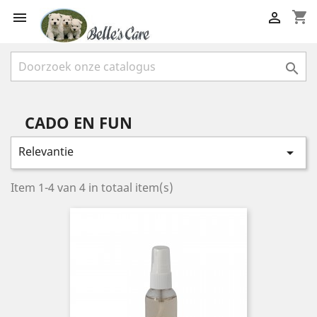
shopping_cart



CADO EN FUN
Relevantie

Item 1-4 van 4 in totaal item(s)