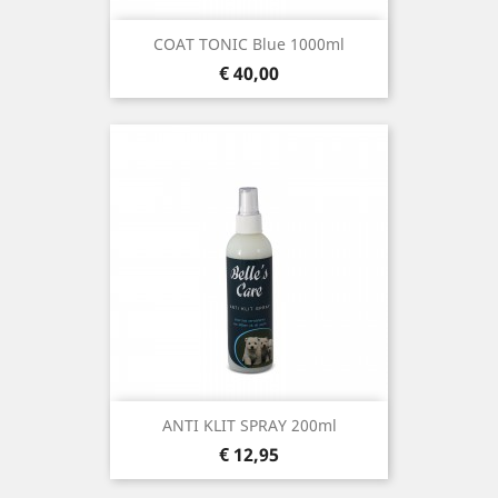
COAT TONIC Blue 1000ml
Prijs
€ 40,00
ANTI KLIT SPRAY 200ml
Prijs
€ 12,95