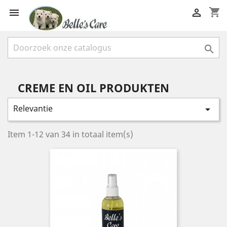
shopping_cart



CREME EN OIL PRODUKTEN
Relevantie

Item 1-12 van 34 in totaal item(s)